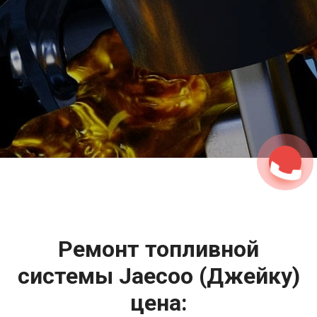
2500 руб
ться
Записаться
Ремонт топливной
системы Jaecoo (Джейку)
цена: