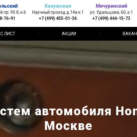
ольский
Калужская
Мичуринский
пр. 95 б, к.6
Научный проезд д.14а к.1
ул. Удальцова, 60, к.1
88-76-91
+7 (499) 455-01-36
+7 (499) 444-15-73
С ЛИСТ
АКЦИИ
ВАКАН
стем автомобиля Hong
Москве