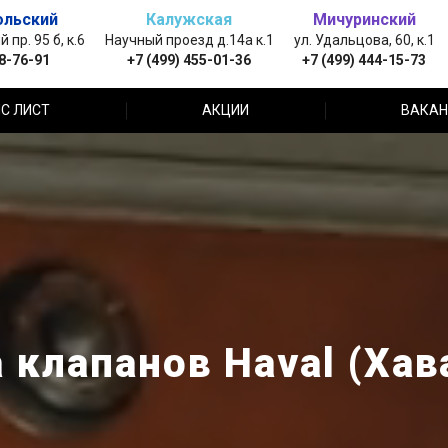
ольский
Калужская
Мичуринский
пр. 95 б, к.6
Научный проезд д.14а к.1
ул. Удальцова, 60, к.1
88-76-91
+7 (499) 455-01-36
+7 (499) 444-15-73
С ЛИСТ
АКЦИИ
ВАКАН
 клапанов Haval (Хав