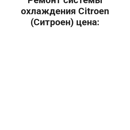
охлаждения Citroen
(Ситроен) цена:
Ремонт системы охлаждения
От 1200
₽
Диагностика системы охлаждения
От 1400
₽
Замена вентилятора радиатора
От 2400
₽
Замена охлаждающей жидкости
От 2400
₽
Замена антифриза
От 2400
₽
Замена радиатора охлаждения
От 1600
₽
Ремонт вентилятора радиатора