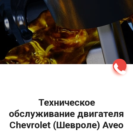
2500 руб
ться
Записаться
Техническое
обслуживание двигателя
Chevrolet (Шевроле) Aveo