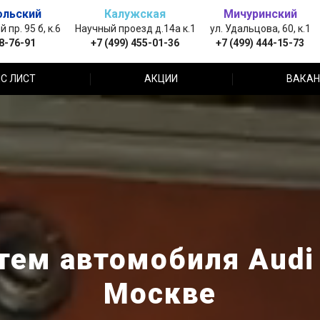
ольский
Калужская
Мичуринский
пр. 95 б, к.6
Научный проезд д.14а к.1
ул. Удальцова, 60, к.1
88-76-91
+7 (499) 455-01-36
+7 (499) 444-15-73
С ЛИСТ
АКЦИИ
ВАКАН
ем автомобиля Audi 
Москве