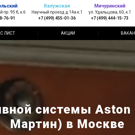
ольский
Калужская
Мичуринский
пр. 95 б, к.6
Научный проезд д.14а к.1
ул. Удальцова, 60, к.1
88-76-91
+7 (499) 455-01-36
+7 (499) 444-15-73
С ЛИСТ
АКЦИИ
ВАКАН
вной системы Aston 
Мартин) в Москве