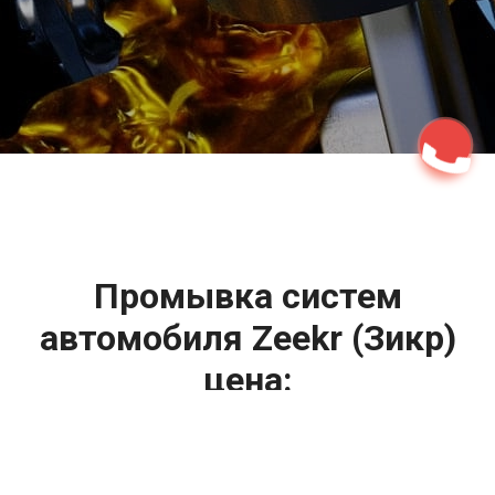
2500 руб
ться
Записаться
Промывка систем
автомобиля Zeekr (Зикр)
цена:
Промывка систем автомобиля