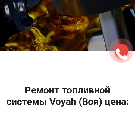
2500 руб
ться
Записаться
Ремонт топливной
системы Voyah (Воя) цена:
Ремонт топливной системы