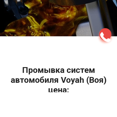
2500 руб
ться
Записаться
Промывка систем
автомобиля Voyah (Воя)
цена:
Промывка систем автомобиля