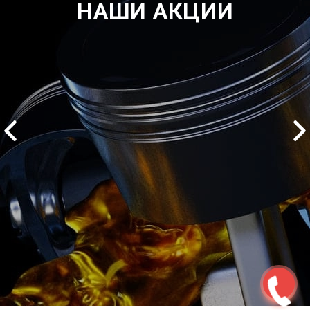
НАШИ АКЦИИ
2500 руб
ться
Записаться