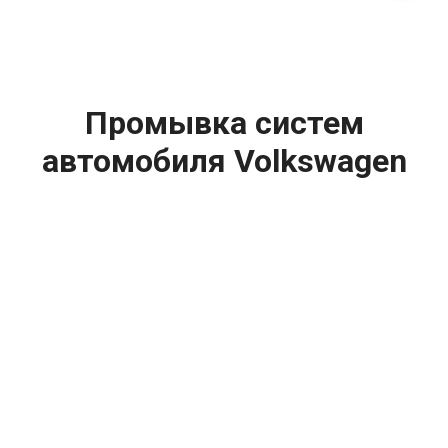
Промывка систем
автомобиля Volkswagen
(Фольксваген) Transporter
цена:
Промывка систем автомобиля
От 4000
₽
Промывка инжектора
От 3000
₽
Промывка системы охлаждения