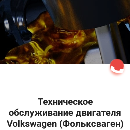
2500 руб
ться
Записаться
Техническое
обслуживание двигателя
Volkswagen (Фольксваген)