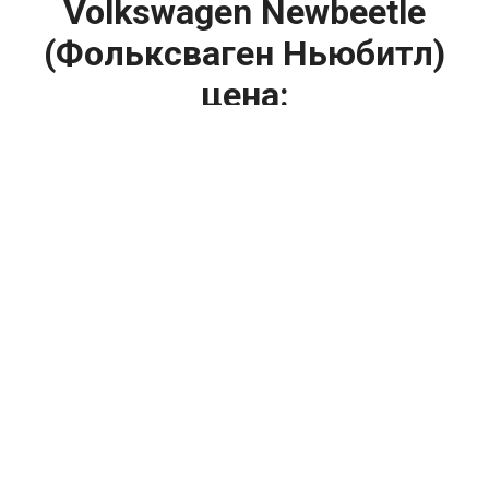
Volkswagen Newbeetle
(Фольксваген Ньюбитл)
цена:
Капитальный ремонт двигателя
От 6900
₽
Замена гидрокомпенсаторов
От 1000
₽
Замена опоры двигателя
От 4400
₽
Снятие и установка защиты картера
От 4400
₽
Замена подушек двигателя
От 2000
₽
Замена помпы двигателя
От 2000
₽
Замер компрессии двигателя