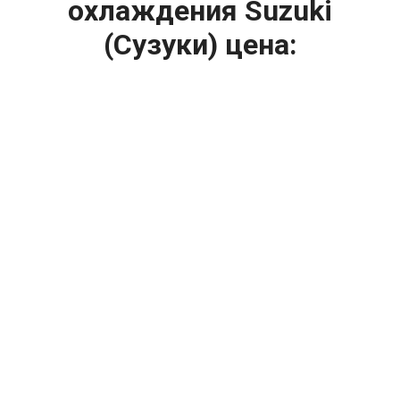
охлаждения Suzuki
(Сузуки) цена:
Ремонт системы охлаждения
От 1200
₽
Диагностика системы охлаждения
От 1400
₽
Замена вентилятора радиатора
От 2400
₽
Замена охлаждающей жидкости
От 2400
₽
Замена антифриза
От 2400
₽
Замена радиатора охлаждения
От 1600
₽
Ремонт вентилятора радиатора
От 2000
₽
Ремонт радиаторов охлаждения