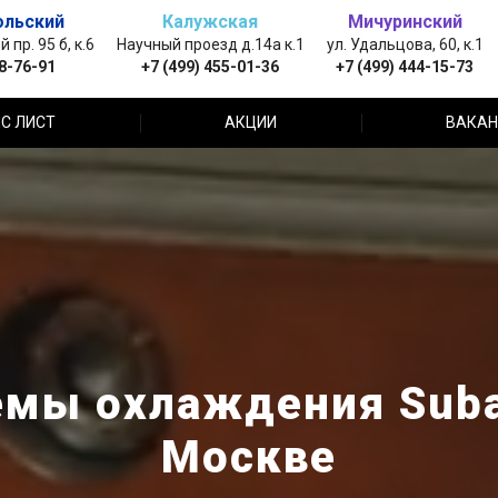
ольский
Калужская
Мичуринский
пр. 95 б, к.6
Научный проезд д.14а к.1
ул. Удальцова, 60, к.1
88-76-91
+7 (499) 455-01-36
+7 (499) 444-15-73
С ЛИСТ
АКЦИИ
ВАКАН
емы охлаждения Subar
Москве