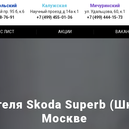
ольский
Калужская
Мичуринский
пр. 95 б, к.6
Научный проезд д.14а к.1
ул. Удальцова, 60, к.1
88-76-91
+7 (499) 455-01-36
+7 (499) 444-15-73
С ЛИСТ
АКЦИИ
ВАКАН
еля Skoda Superb (Ш
Москве