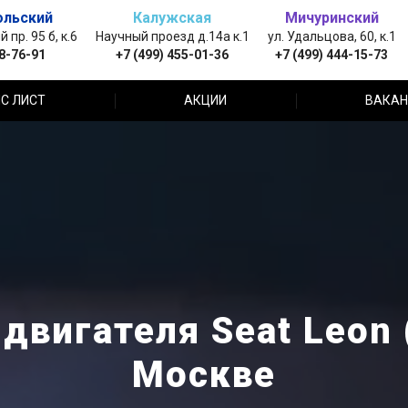
ольский
Калужская
Мичуринский
пр. 95 б, к.6
Научный проезд д.14а к.1
ул. Удальцова, 60, к.1
88-76-91
+7 (499) 455-01-36
+7 (499) 444-15-73
С ЛИСТ
АКЦИИ
ВАКАН
двигателя Seat Leon 
Москве