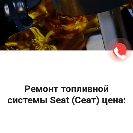
2500 руб
ться
Записаться
Ремонт топливной
системы Seat (Сеат) цена:
Ремонт топливной системы