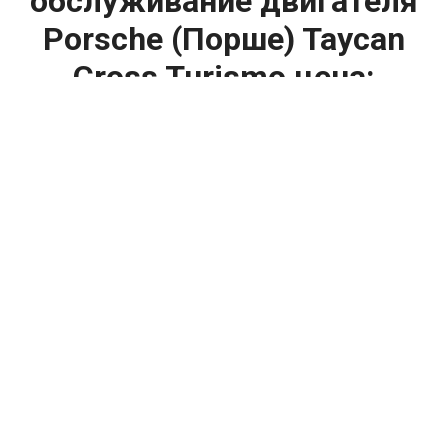
обслуживание двигателя
Porsche (Порше) Taycan
Cross Turismo цена:
Техническое обслуживание двигателя
От 1400
₽
Замена масла в двигателе
От 1400
₽
Замена масла в ДВС
От 800
₽
Замена воздушного фильтра
От 600
₽
Замена масляного фильтра
От 1200
₽
Замена салонного фильтра
От 1600
₽
Замена топливного фильтра