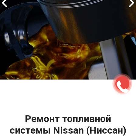
2500 руб
ться
Записаться
Ремонт топливной
системы Nissan (Ниссан)