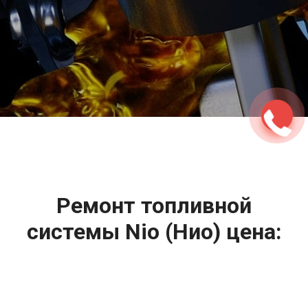
2500 руб
ться
Записаться
Ремонт топливной
системы Nio (Нио) цена:
Ремонт топливной системы