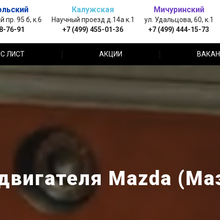
ольский
Калужская
Мичуринский
пр. 95 б, к.6
Научный проезд д.14а к.1
ул. Удальцова, 60, к.1
88-76-91
+7 (499) 455-01-36
+7 (499) 444-15-73
С ЛИСТ
АКЦИИ
ВАКАН
двигателя Mazda (Ма