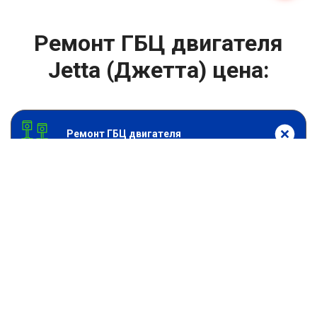
Ремонт ГБЦ двигателя
Jetta (Джетта) цена:
Ремонт ГБЦ двигателя
От 13900
₽
Замена головки блока цилиндров двигателя
От 6900
₽
Замена прокладки головки блока
От 13900
₽
Ремонт блока цилиндров двигателя
От 9900
₽
Хонингование блока цилиндров
От 6900
₽
Замена прокладки ГБЦ
От 2000
₽
Снятие или установка ГБЦ двигателя