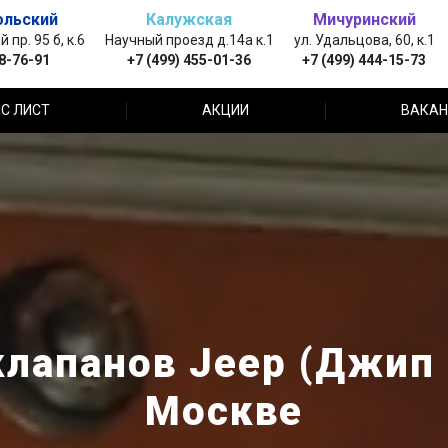
ольский
Калужская
Мичуринский
пр. 95 б, к.6
Научный проезд д.14а к.1
ул. Удальцова, 60, к.1
88-76-91
+7 (499) 455-01-36
+7 (499) 444-15-73
С ЛИСТ
АКЦИИ
ВАКАН
клапанов Jeep (Джип
Москве