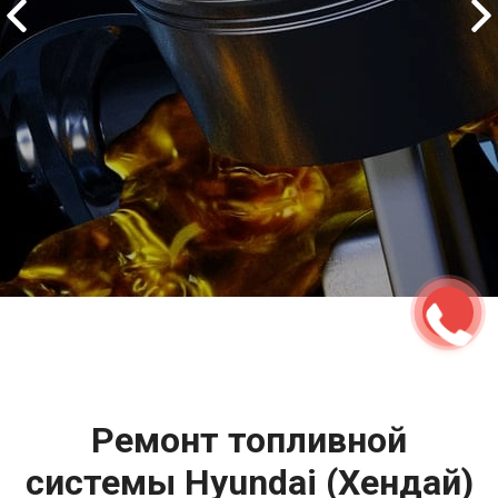
2500 руб
ться
Записаться
Ремонт топливной
системы Hyundai (Хендай)