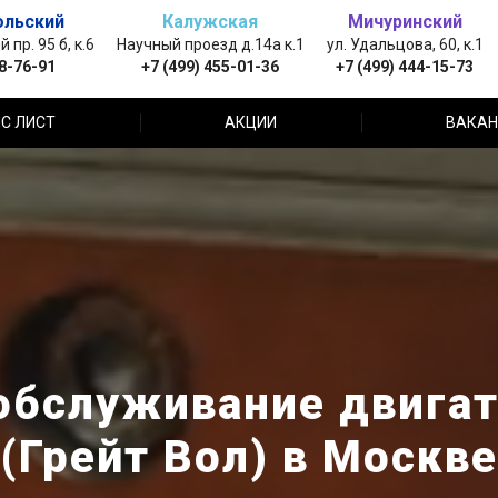
ольский
Калужская
Мичуринский
пр. 95 б, к.6
Научный проезд д.14а к.1
ул. Удальцова, 60, к.1
88-76-91
+7 (499) 455-01-36
+7 (499) 444-15-73
С ЛИСТ
АКЦИИ
ВАКАН
обслуживание двигате
(Грейт Вол) в Москве