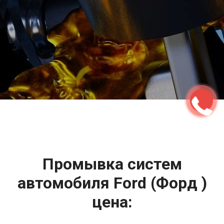
2500 руб
ться
Записаться
Промывка систем
автомобиля Ford (Форд )
цена: