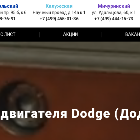
ольский
Калужская
Мичуринский
пр. 95 б, к.6
Научный проезд д.14а к.1
ул. Удальцова, 60, к.1
88-76-91
+7 (499) 455-01-36
+7 (499) 444-15-73
С ЛИСТ
АКЦИИ
ВАКАН
 двигателя Dodge (До