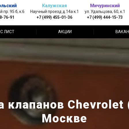
ольский
Калужская
Мичуринский
пр. 95 б, к.6
Научный проезд д.14а к.1
ул. Удальцова, 60, к.1
88-76-91
+7 (499) 455-01-36
+7 (499) 444-15-73
С ЛИСТ
АКЦИИ
ВАКАН
 клапанов Chevrolet
Москве