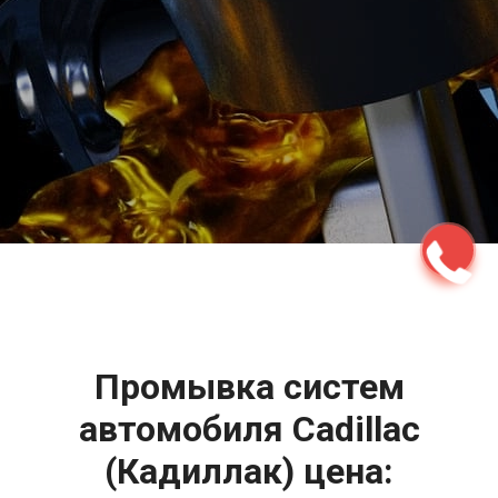
2500 руб
ться
Записаться
Промывка систем
автомобиля Cadillac
(Кадиллак) цена: