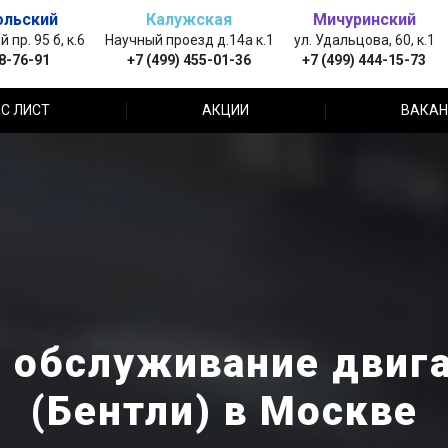
ольский
Калужская
Мичуринский
пр. 95 б, к.6
Научный проезд д.14а к.1
ул. Удальцова, 60, к.1
88-76-91
+7 (499) 455-01-36
+7 (499) 444-15-73
С ЛИСТ
АКЦИИ
ВАКАН
 обслуживание двига
(Бентли) в Москве