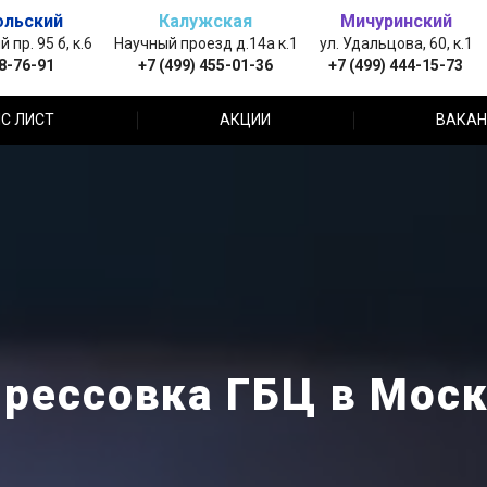
ольский
Калужская
Мичуринский
пр. 95 б, к.6
Научный проезд д.14а к.1
ул. Удальцова, 60, к.1
88-76-91
+7 (499) 455-01-36
+7 (499) 444-15-73
С ЛИСТ
АКЦИИ
ВАКАН
рессовка ГБЦ в Мос